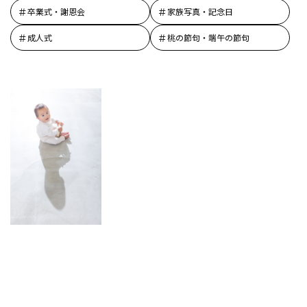
卒業式・謝恩会
家族写真・記念日
成人式
桃の節句・端午の節句