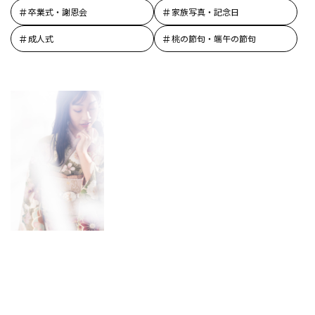
卒業式・謝恩会
家族写真・記念日
成人式
桃の節句・端午の節句