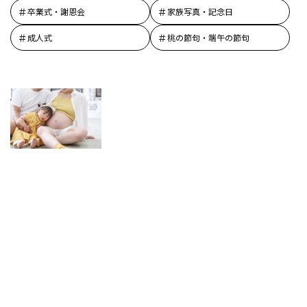
卒業式・謝恩会
家族写真・記念日
成人式
桃の節句・端午の節句