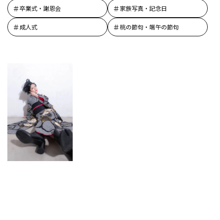
卒業式・謝恩会
家族写真・記念日
成人式
桃の節句・端午の節句