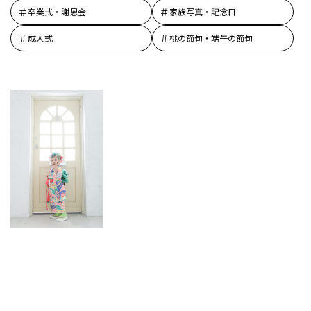
卒業式・謝恩会
家族写真・記念日
成人式
桃の節句・端午の節句