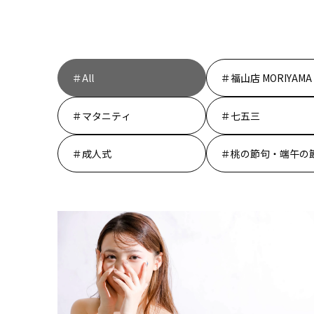
All
福山店 MORIYAMA
マタニティ
七五三
成人式
桃の節句・端午の