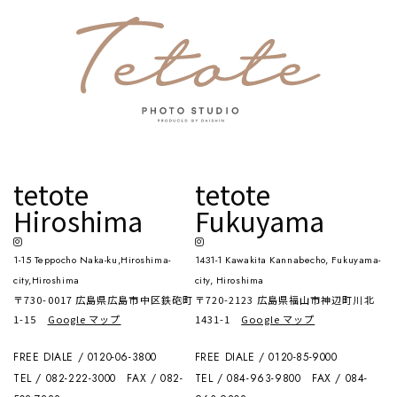
tetote
tetote
Hiroshima
Fukuyama
1-15 Teppocho Naka-ku,Hiroshima-
1431-1 Kawakita Kannabecho, Fukuyama-
city,Hiroshima
city, Hiroshima
〒730-0017 広島県広島市中区鉄砲町
〒720-2123 広島県福山市神辺町川北
1-15
Google マップ
1431-1
Google マップ
FREE DIALE / 0120-06-3800
FREE DIALE / 0120-85-9000
TEL / 082-222-3000
FAX / 082-
TEL / 084-963-9800
FAX / 084-