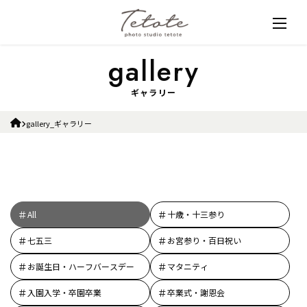
ギャラリー
gallery_ギャラリー
All
十歳・十三参り
七五三
お宮参り・百日祝い
お誕生日・ハーフバースデー
マタニティ
入園入学・卒園卒業
卒業式・謝恩会