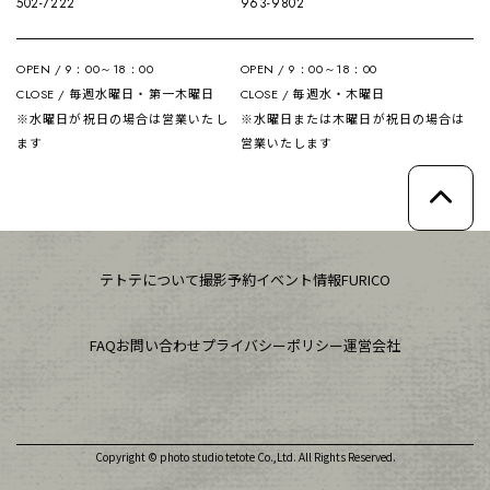
502-7222
963-9802
OPEN / 9：00～18：00
OPEN / 9：00～18：00
毎週水曜日・第一木曜日
毎週水・木曜日
CLOSE /
CLOSE /
※水曜日が祝日の場合は営業いたし
※水曜日または木曜日が祝日の場合は
ます
営業いたします
テトテについて
撮影予約
イベント情報
FURICO
FAQ
お問い合わせ
プライバシーポリシー
運営会社
Copyright © photo studio tetote Co.,Ltd. All Rights Reserved.