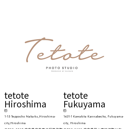
tetote
tetote
Hiroshima
Fukuyama
1-15 Teppocho Naka-ku,Hiroshima-
1431-1 Kawakita Kannabecho, Fukuyama-
city,Hiroshima
city, Hiroshima