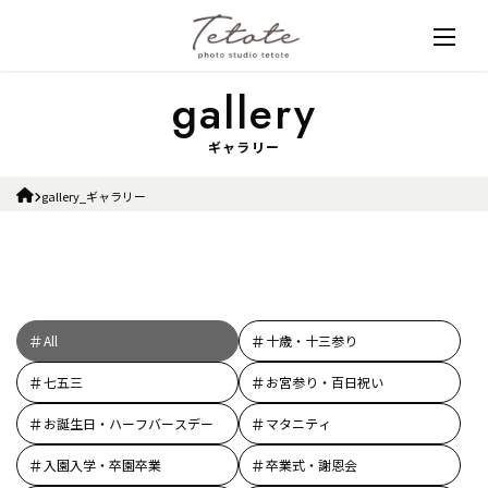
ギャラリー
gallery_ギャラリー
All
十歳・十三参り
七五三
お宮参り・百日祝い
お誕生日・ハーフバースデー
マタニティ
入園入学・卒園卒業
卒業式・謝恩会