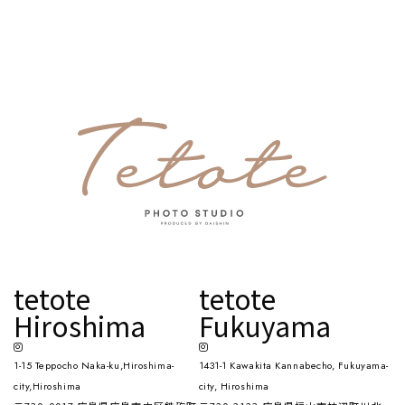
tetote
tetote
Hiroshima
Fukuyama
1-15 Teppocho Naka-ku,Hiroshima-
1431-1 Kawakita Kannabecho, Fukuyama-
city,Hiroshima
city, Hiroshima