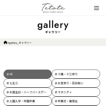
ギャラリー
gallery_ギャラリー
All
十歳・十三参り
七五三
お宮参り・百日祝い
お誕生日・ハーフバースデー
マタニティ
入園入学・卒園卒業
卒業式・謝恩会