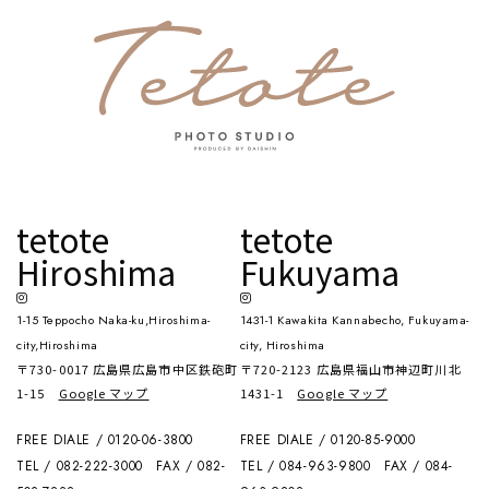
tetote
tetote
Hiroshima
Fukuyama
1-15 Teppocho Naka-ku,Hiroshima-
1431-1 Kawakita Kannabecho, Fukuyama-
city,Hiroshima
city, Hiroshima
〒730-0017 広島県広島市中区鉄砲町
〒720-2123 広島県福山市神辺町川北
1-15
Google マップ
1431-1
Google マップ
FREE DIALE / 0120-06-3800
FREE DIALE / 0120-85-9000
TEL / 082-222-3000
FAX / 082-
TEL / 084-963-9800
FAX / 084-