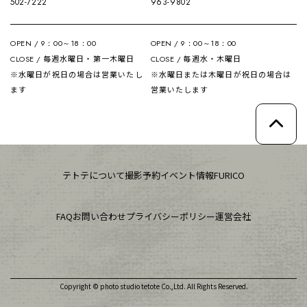
502-7222
963-9802
OPEN / 9：00～18：00
OPEN / 9：00～18：00
毎週水曜日・第一木曜日
毎週水・木曜日
CLOSE /
CLOSE /
※水曜日が祝日の場合は営業いたし
※水曜日または木曜日が祝日の場合は
ます
営業いたします
テトテについて
撮影予約
イベント情報
FURICO
FAQ
お問い合わせ
プライバシーポリシー
運営会社
Copyright © photo studio tetote Co.,Ltd. All Rights Reserved.