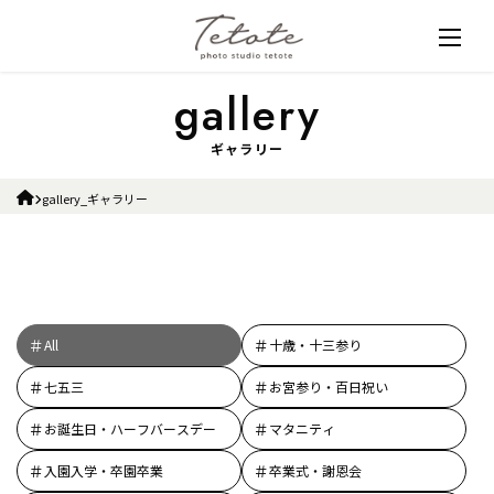
ギャラリー
gallery_ギャラリー
All
十歳・十三参り
七五三
お宮参り・百日祝い
お誕生日・ハーフバースデー
マタニティ
入園入学・卒園卒業
卒業式・謝恩会