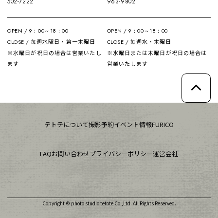
502-7222
963-9802
OPEN / 9：00～18：00
OPEN / 9：00～18：00
毎週水曜日・第一木曜日
毎週水・木曜日
CLOSE /
CLOSE /
※水曜日が祝日の場合は営業いたし
※水曜日または木曜日が祝日の場合は
ます
営業いたします
テトテについて
撮影予約
イベント情報
FURICO
FAQ
お問い合わせ
プライバシーポリシー
運営会社
Copyright © photo studio tetote Co.,Ltd. All Rights Reserved.