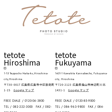
tetote
tetote
Hiroshima
Fukuyama
1-15 Teppocho Naka-ku,Hiroshima-
1431-1 Kawakita Kannabecho, Fukuyama-
city,Hiroshima
city, Hiroshima
〒730-0017 広島県広島市中区鉄砲町
〒720-2123 広島県福山市神辺町川北
1-15
Google マップ
1431-1
Google マップ
FREE DIALE / 0120-06-3800
FREE DIALE / 0120-85-9000
TEL / 082-222-3000
FAX / 082-
TEL / 084-963-9800
FAX / 084-