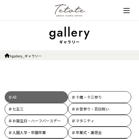
ギャラリー
gallery_ギャラリー
All
十歳・十三参り
七五三
お宮参り・百日祝い
お誕生日・ハーフバースデー
マタニティ
入園入学・卒園卒業
卒業式・謝恩会