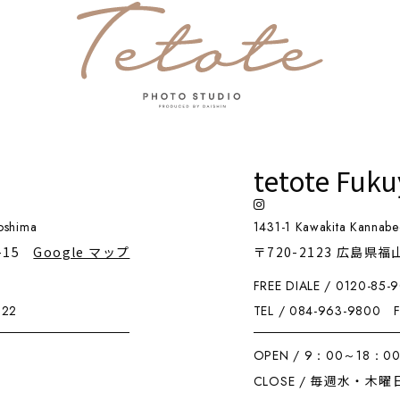
tetote Fuk
oshima
1431-1 Kawakita Kannabe
-15
Google マップ
〒720-2123 広島県
FREE DIALE / 0120-85-
222
TEL / 084-963-9800
FA
OPEN / 9：00～18：0
毎週水・木曜
CLOSE /