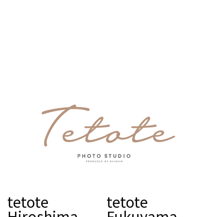
tetote
tetote
Hiroshima
Fukuyama