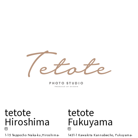
tetote
tetote
Hiroshima
Fukuyama
1-15 Teppocho Naka-ku,Hiroshima-
1431-1 Kawakita Kannabecho, Fukuyama-