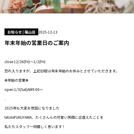
お知らせ | 福山店
2025-12-13
年末年始の営業日のご案内
close:12/26(Fri)～1/2(Fri)
恐れ入りますが、上記日程は年末年始のお休みとさせていただきます。
❁年始の営業❁
open:1/3(Sat)AM9:00～
.
2025年も大変お世話になりました
tetoteFUKUYAMA、たくさんんの可愛い笑顔に出逢えたことを
私たちスタッフ一同嬉しく思います！