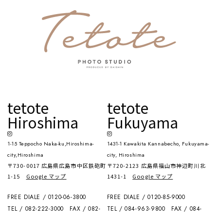
tetote
tetote
Hiroshima
Fukuyama
1-15 Teppocho Naka-ku,Hiroshima-
1431-1 Kawakita Kannabecho, Fukuyama-
city,Hiroshima
city, Hiroshima
〒730-0017 広島県広島市中区鉄砲町
〒720-2123 広島県福山市神辺町川北
1-15
Google マップ
1431-1
Google マップ
FREE DIALE / 0120-06-3800
FREE DIALE / 0120-85-9000
TEL / 082-222-3000
FAX / 082-
TEL / 084-963-9800
FAX / 084-