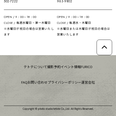
502-7222
963-9802
OPEN / 9：00～18：00
OPEN / 9：00～18：00
毎週水曜日・第一木曜日
毎週水・木曜日
CLOSE /
CLOSE /
※水曜日が祝日の場合は営業いたし
※水曜日または木曜日が祝日の場合は
ます
営業いたします
テトテについて
撮影予約
イベント情報
FURICO
FAQ
お問い合わせ
プライバシーポリシー
運営会社
Copyright © photo studio tetote Co.,Ltd. All Rights Reserved.